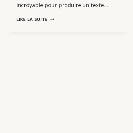
incroyable pour produire un texte…
MON
LIRE LA SUITE
CHIEN
FAIT
UNE
CRISE
D’ÉPILEPSIE
!