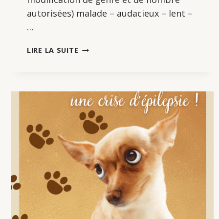
autorisées) malade – audacieux – lent –
…
JEU
LIRE LA SUITE
D’ÉCRITURE
:
UNE
PHOTOGRAPHIE