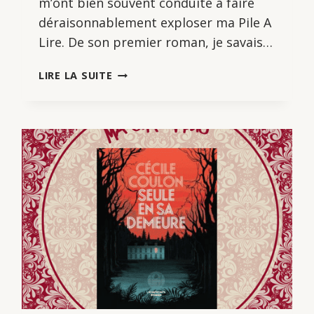
m’ont bien souvent conduite à faire
déraisonnablement exploser ma Pile A
Lire. De son premier roman, je savais…
LIBRES
LIRE LA SUITE
DANS
LEUR
TÊTE,
DE
STÉPHANIE
CASTILLO-
SOLER