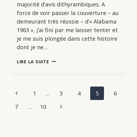
majorité d’avis dithyrambiques. A
force de voir passer la couverture – au
demeurant très réussie – d’« Alabama
1963 », j’ai fini par me laisser tenter et
je me suis plongée dans cette histoire
dont je ne…
ALABAMA
LIRE LA SUITE
1963,
DE
LUDOVIC
MANCHETTE
Page
Previous
1
…
3
4
5
6
ET
CHRISTIAN
Page
navigation
Next
7
…
10
NIEMIEC
Page