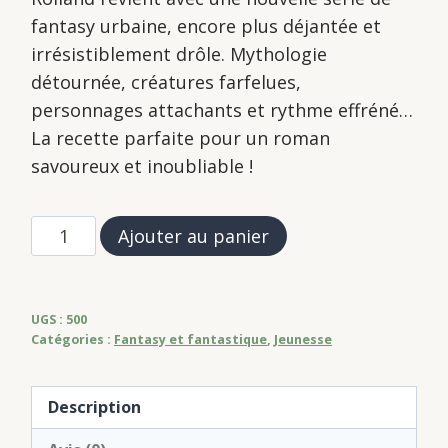
fantasy urbaine, encore plus déjantée et
irrésistiblement drôle. Mythologie
détournée, créatures farfelues,
personnages attachants et rythme effréné…
La recette parfaite pour un roman
savoureux et inoubliable !
quantité
Ajouter au panier
de
Aurélien
Loiseau
UGS :
500
(tome
Catégories :
Fantasy et fantastique
,
Jeunesse
1)
L'Apprenti
Description
Extracteur