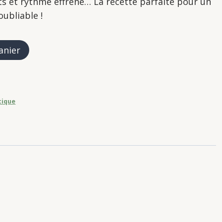
s et rythme effréné… La recette parfaite pour un
ubliable !
anier
tique