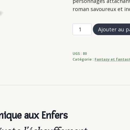
personnages attachant
roman savoureux et ino
quantité
Ajouter au p
de
Aurélien
Loiseau
UGS :
80
(tome
Catégorie :
Fantasy et fantas
2)
Panique
aux
Enfers
nique aux Enfers