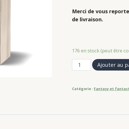
Merci de vous reporte
de livraison.
176 en stock (peut être
quantité
Ajouter au p
de
Emma
Paddington
Catégorie :
Fantasy et fantas
(tome
2)
Le
fantôme
hypocondriaque