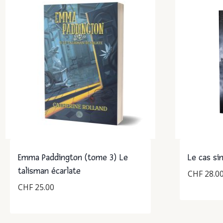
Emma Paddington (tome 3) Le
Le cas si
talisman écarlate
CHF
28.0
CHF
25.00